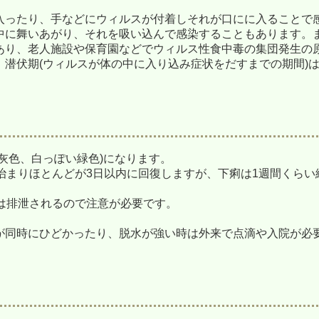
入ったり、手などにウィルスが付着しそれが口にに入ることで
中に舞いあがり、それを吸い込んで感染することもあります。
あり、老人施設や保育園などでウィルス性食中毒の集団発生の
潜伏期(ウィルスが体の中に入り込み症状をだすまでの期間)は1
灰色、白っぽい緑色)になります。
治まりほとんどが3日以内に回復しますが、下痢は1週間くらい
。
は排泄されるので注意が必要です。
が同時にひどかったり、脱水が強い時は外来で点滴や入院が必