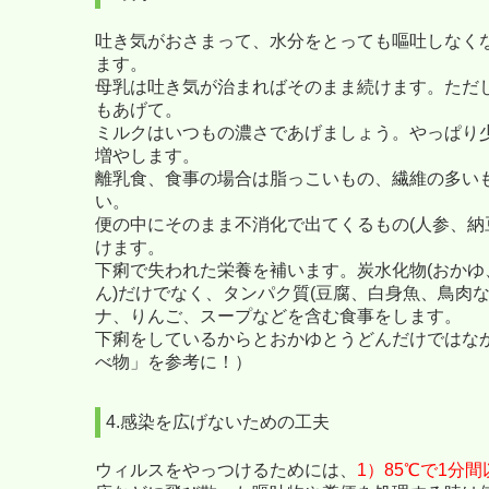
吐き気がおさまって、水分をとっても嘔吐しなく
ます。
母乳は吐き気が治まればそのまま続けます。ただ
もあげて。
ミルクはいつもの濃さであげましょう。やっぱり
増やします。
離乳食、食事の場合は脂っこいもの、繊維の多い
い。
便の中にそのまま不消化で出てくるもの(人参、納
けます。
下痢で失われた栄養を補います。炭水化物(おかゆ
ん)だけでなく、タンパク質(豆腐、白身魚、鳥肉な
ナ、りんご、スープなどを含む食事をします。
下痢をしているからとおかゆとうどんだけではな
べ物」を参考に！）
4.感染を広げないための工夫
ウィルスをやっつけるためには、
1）85℃で1分