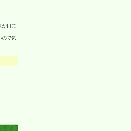
れが口に
いので気