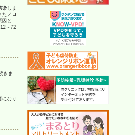
感染しま
またノロ
原因と
2～72
続きま
要になり