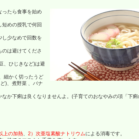
なったら食事を始め
し短めの授乳で何回
少し少なめで回数を
ものは避けてくださ
豆、ひじきなど)は避
、細かく切ったうど
ど)、煮野菜 、バナ
かなか下痢は良くなりませんよ。(子育てのおなやみの項「下痢
間以上の加熱
、
2）次亜塩素酸ナトリウム
による消毒です。