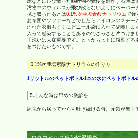
床などに飛び散った嘔吐物や糞便を処理する時は
汚物中のウィルスが飛び散らないようにペーパー
拭き取ったあとは
0.1%次亜塩素酸ナトリウム
で床
お布団やソファーなどでしたらアイロンのスチー
汚れた衣服もすぐにビニール袋に入れて隔離しま
入って感染することもあるのでさっさと片づけま
手洗いは大変重要です。ヒトからヒトに感染する
をつけたいものです。
0.1%次亜塩素酸ナトリウムの作り方
1リットルのペットボトル1本の水にペットボトルのキ
5.こんな時は早めの受診を
病院から戻ってからも吐き続ける時、元気が無く
ロタウイルス感染性胃腸炎