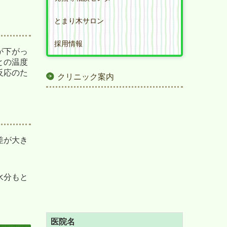
とまり木サロン
採用情報
が下がっ
との温度
反応のた
クリニック案内
差が大き
水分もと
医院名