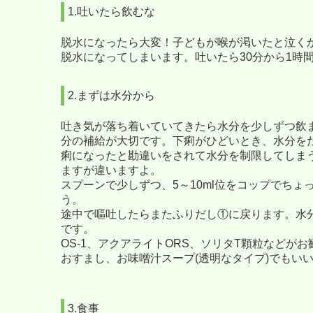
1.吐いたら飲むな
脱水になったら大変！子どもが喉が渇いたと泣く
脱水になってしまいます。吐いたら30分から1時
2.まずは水分から
吐き気が落ち着いていてきたら水分を少しずつ飲
分の補給が大切です。下痢がひどいとき、
水分を
痢になったと勘違いをされて水分を制限してしま
ますが違いますよ。
スプーンで少しずつ、5～10ml位をコップでちょ
う。
途中で嘔吐したらまたふりだし①に戻ります。水
です。
OS-1、アクアライトORS、ソリタT顆粒などが
おすまし、お味噌汁スープ(透明なタイプ)でもい
3.食事